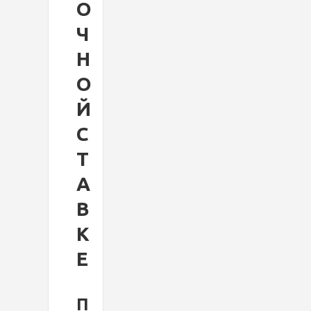
О
Ч
Н
О
Й
С
Т
А
В
К
Е
П