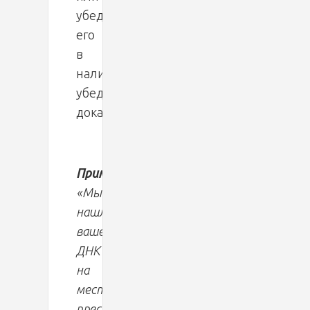
убедить
его
в
наличии
убедительных
доказательств.
Пример:
«Мы
нашли
ваше
ДНК
на
месте
преступления»,