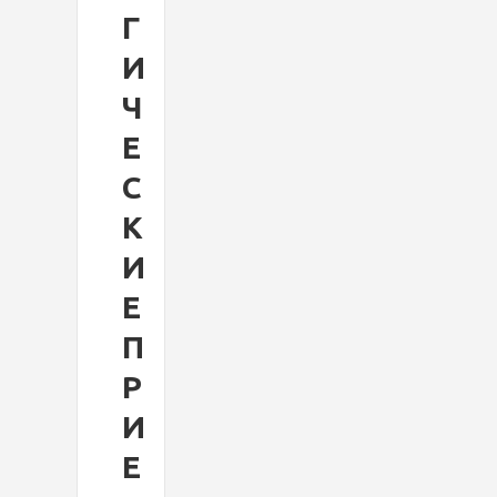
Г
И
Ч
Е
С
К
И
Е
П
Р
И
Е