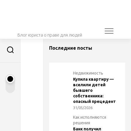
Перейти
к
содержанию
Блог юриста о праве для людей
Последние посты
П
УГОЛОВКА
с
Недвижимость
Купила квартиру —
и
вселили детей
бывшего
собственника:
х
опасный прецедент
31/05/2026
о
Как исполняются
решения
л
Банк получил