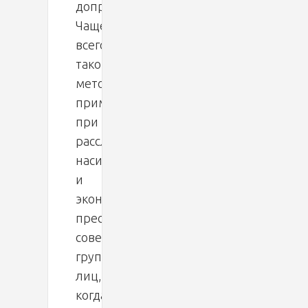
допроса.
Чаще
всего
такой
метод
применяется
при
расследовании
насильственных
и
экономических
преступлений,
совершенных
группой
лиц,
когда