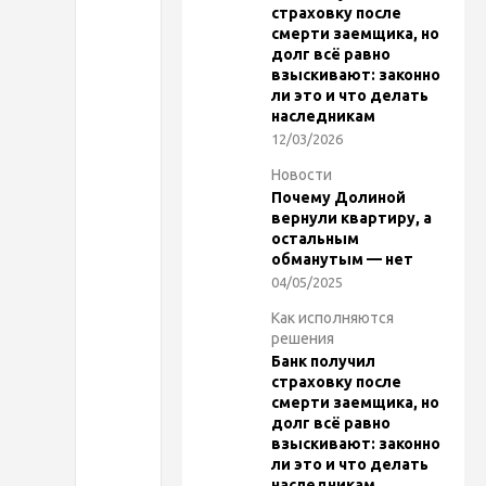
страховку после
смерти заемщика, но
о
долг всё равно
взыскивают: законно
г
ли это и что делать
наследникам
12/03/2026
и
Новости
Почему Долиной
ч
вернули квартиру, а
остальным
е
обманутым — нет
04/05/2025
с
Как исполняются
решения
Банк получил
к
страховку после
смерти заемщика, но
и
долг всё равно
взыскивают: законно
ли это и что делать
наследникам