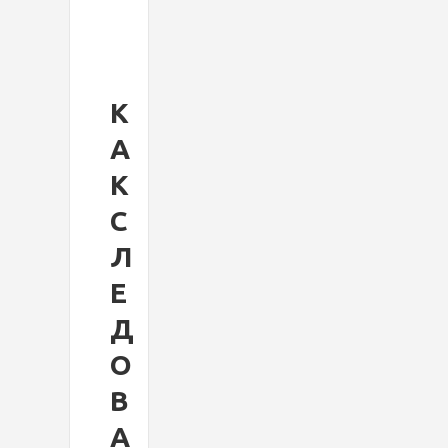
К
А
К
С
Л
Е
Д
О
В
А