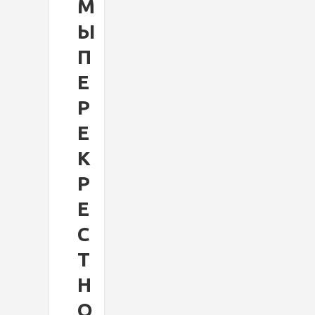
М
Ы
П
Е
Р
Е
К
Р
Е
С
Т
Н
О