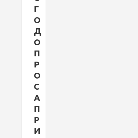
Г
О
Д
О
П
Р
О
С
А
П
Р
И