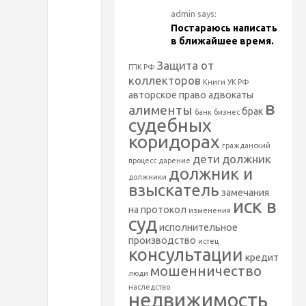
и
admin says:
д
Постараюсь написать
в ближайшее время.
о
Защита от
ГПК РФ
коллекторов
Книги
УК РФ
п
авторское право
адвокаты
в
алименты
брак
банк
бизнес
судебных
р
коридорах
гражданский
дети
должник
процесс
дарение
о
должник и
должники
взыскатель
замечания
с
иск в
на протокол
изменения
суд
исполнительное
а
производство
истец
консультации
кредит
х
мошенничество
люди
наследство
недвижимость