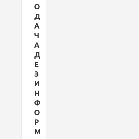
О
Д
А
Ч
А
Д
Е
З
И
Н
Ф
О
Р
М