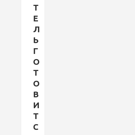
Т
Е
Л
Ь
Г
О
Т
О
В
И
Т
С