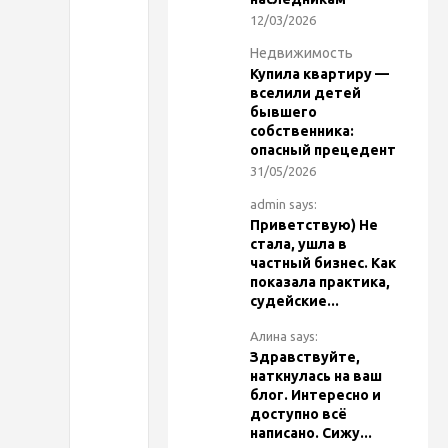
е
12/03/2026
п
Недвижимость
Купила квартиру —
р
вселили детей
бывшего
собственника:
и
опасный прецедент
31/05/2026
е
admin says:
Приветствую) Не
м
стала, ушла в
частный бизнес. Как
показала практика,
ы
судейские...
п
Алина says:
Здравствуйте,
наткнулась на ваш
р
блог. Интересно и
доступно всё
написано. Сижу...