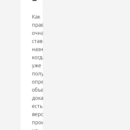
Как
правило,
очная
ставка
назначается,
когда
уже
получен
определенный
объем
доказательств,
есть
версии
произошедшего,