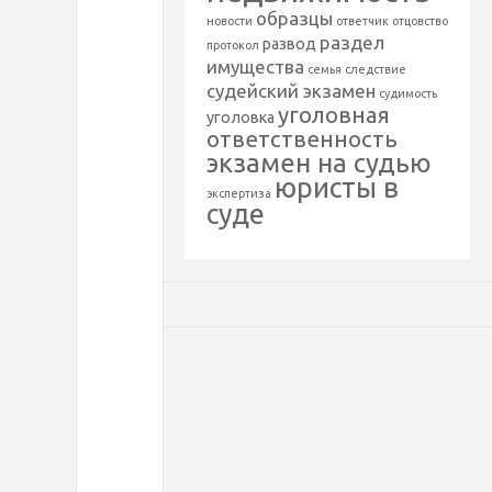
н
образцы
новости
ответчик
отцовство
раздел
а
развод
протокол
имущества
семья
следствие
судейский экзамен
судимость
о
уголовная
уголовка
ответственность
ч
экзамен на судью
юристы в
экспертиза
суде
н
о
й
с
т