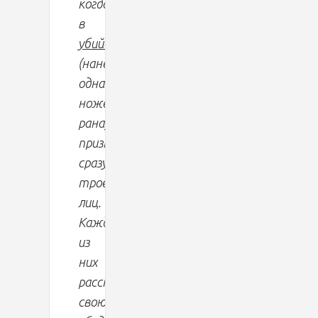
когда
в
убийстве
(нанесена
одна
ножевая
рана)
признались
сразу
трое
лиц.
Каждый
из
них
рассказывал
свою