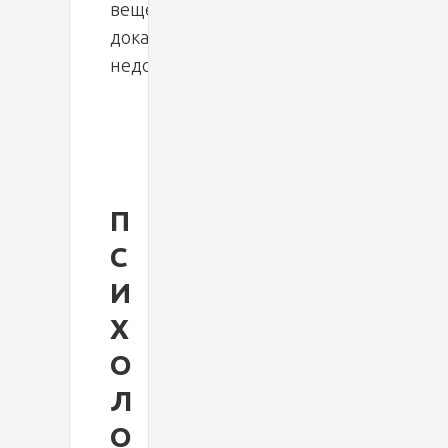
вещественных
доказательств
недостаточно.
П
С
И
Х
О
Л
О