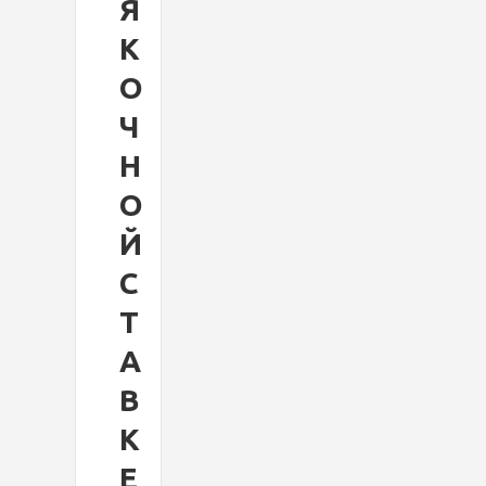
Я
К
О
Ч
Н
О
Й
С
Т
А
В
К
Е