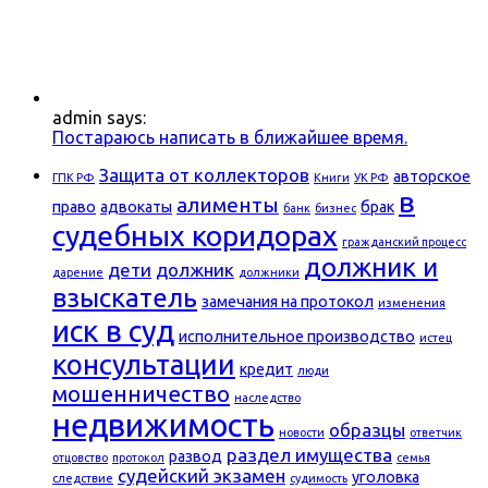
admin says:
Постараюсь написать в ближайшее время.
Защита от коллекторов
авторское
ГПК РФ
Книги
УК РФ
в
алименты
право
адвокаты
брак
банк
бизнес
судебных коридорах
гражданский процесс
должник и
дети
должник
дарение
должники
взыскатель
замечания на протокол
изменения
иск в суд
исполнительное производство
истец
консультации
кредит
люди
мошенничество
наследство
недвижимость
образцы
новости
ответчик
раздел имущества
развод
отцовство
протокол
семья
судейский экзамен
уголовка
следствие
судимость