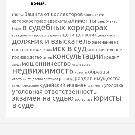
время.
Защита от коллекторов
ГПК РФ
Книги
УК РФ
алименты
авторское право
адвокаты
банк
бизнес
в судебных коридорах
брак
дети
должник
гражданский процесс
дарение
должники
должник и взыскатель
замечания на
иск в суд
протокол
исполнительное
изменения
консультации
производство
кредит
истец
мошенничество
люди
наследство
недвижимость
образцы
новости
раздел имущества
развод
ответчик
отцовство
протокол
судейский экзамен
уголовка
семья
следствие
судимость
уголовная ответственность
юристы
экзамен на судью
экспертиза
в суде