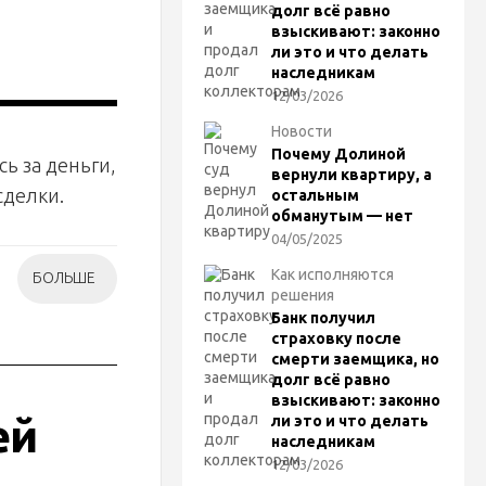
долг всё равно
судьей
взыскивают: законно
ли это и что делать
наследникам
12/03/2026
Новости
Почему Долиной
ь за деньги,
вернули квартиру, а
сделки.
остальным
обманутым — нет
04/05/2025
Как исполняются
БОЛЬШЕ
решения
Банк получил
страховку после
смерти заемщика, но
долг всё равно
взыскивают: законно
ей
ли это и что делать
наследникам
12/03/2026