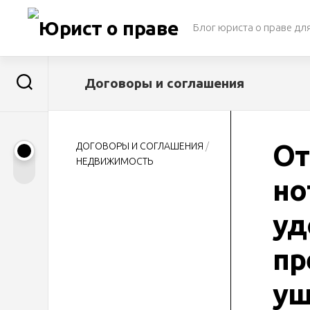
Перейти
к
Блог юриста о праве дл
содержанию
Договоры и соглашения
От
ДОГОВОРЫ И СОГЛАШЕНИЯ
/
НЕДВИЖИМОСТЬ
но
уд
пр
ущ