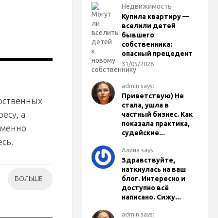
Недвижимость
Купила квартиру —
вселили детей
бывшего
собственника:
опасный прецедент
31/05/2026
admin says:
Приветствую) Не
арственных
стала, ушла в
есу, а
частный бизнес. Как
показала практика,
еменно
судейские...
сь.
Алина says:
Здравствуйте,
наткнулась на ваш
БОЛЬШЕ
блог. Интересно и
доступно всё
написано. Сижу...
admin says: