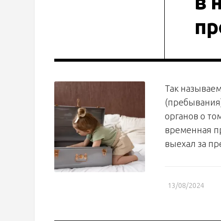
в 
пр
Так называем
(пребывания
органов о то
временная пр
выехал за пр
13/08/2024