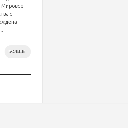
. Мировое
тва о
ерждена
..
БОЛЬШЕ