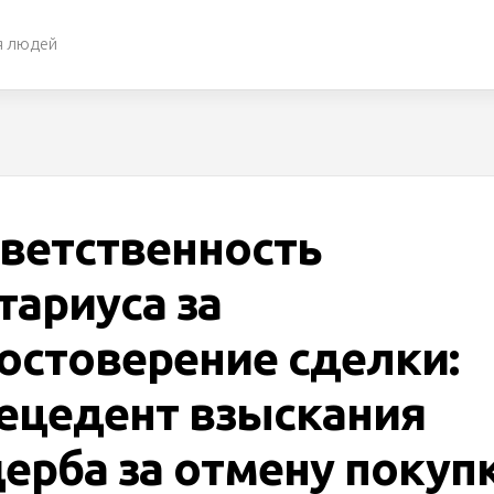
я людей
ветственность
тариуса за
остоверение сделки:
ецедент взыскания
ерба за отмену покуп