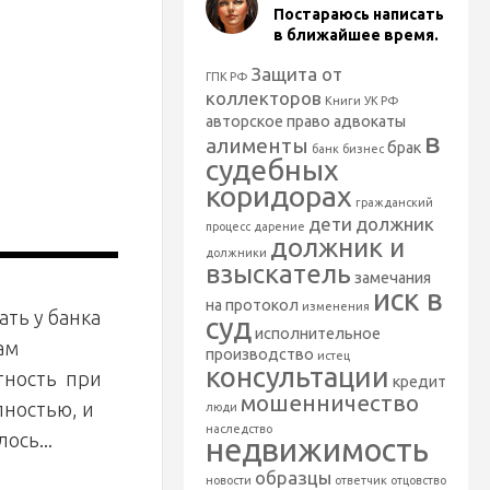
Постараюсь написать
в ближайшее время.
Защита от
ГПК РФ
коллекторов
Книги
УК РФ
авторское право
адвокаты
в
алименты
брак
банк
бизнес
судебных
коридорах
гражданский
дети
должник
процесс
дарение
должник и
должники
взыскатель
замечания
иск в
на протокол
изменения
ать у банка
суд
исполнительное
ам
производство
истец
консультации
тность при
кредит
мошенничество
лностью, и
люди
наследство
ось...
недвижимость
образцы
новости
ответчик
отцовство