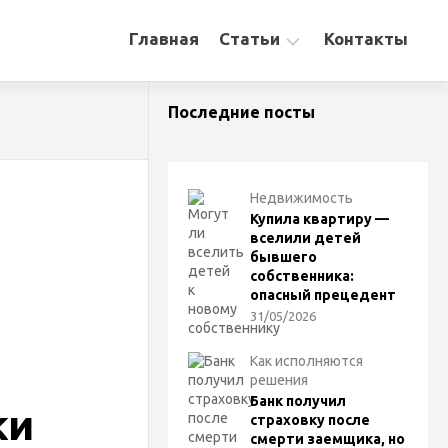
Главная
Статьи
Контакты
Новости
Последние посты
Обращаемся
в
суд
Недвижимость
Недвижимость
Купила квартиру —
вселили детей
Семейные
бывшего
споры
собственника:
опасный прецедент
Как
31/05/2026
исполняются
решения
Как исполняются
Уголовное
решения
право
Банк получил
ки
страховку после
Как
смерти заемщика, но
стать