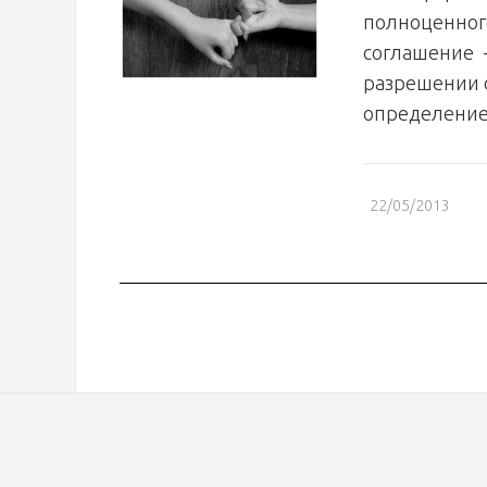
полноценног
соглашение -
разрешении с
определением
22/05/2013