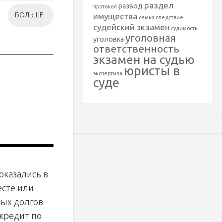
раздел
развод
протокол
БОЛЬШЕ
имущества
семья
следствие
судейский экзамен
судимость
уголовная
уголовка
ответственность
экзамен на судью
юристы в
экспертиза
суде
оказались в
есте или
ных долгов
 кредит по